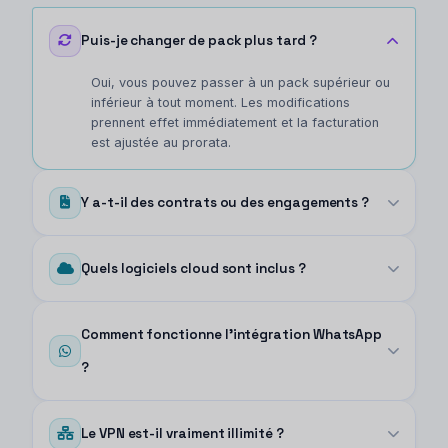
Puis-je changer de pack plus tard ?
Oui, vous pouvez passer à un pack supérieur ou
inférieur à tout moment. Les modifications
prennent effet immédiatement et la facturation
est ajustée au prorata.
Y a-t-il des contrats ou des engagements ?
Tous les packs sont disponibles en formule
mensuelle ou annuelle. Choisissez le mensuel
Quels logiciels cloud sont inclus ?
pour plus de flexibilité ou économisez 20 %
avec le paiement annuel. Résiliation possible à
Chaque pack inclut l’accès à notre suite
tout moment sans pénalité.
principale : applications bureautiques cloud,
Comment fonctionne l’intégration WhatsApp
outils de synchronisation de fichiers,
?
plateformes collaboratives et utilitaires de
sauvegarde. Certains logiciels peuvent varier
Vous scannez un QR code pour connecter
selon la région — contactez-nous pour plus
votre compte WhatsApp en toute sécurité. Les
d’informations.
Le VPN est-il vraiment illimité ?