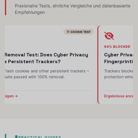
Praxisnahe Tests, ehrliche Vergleiche und datenbasierte
Empfehlungen
COOKIE TEST
VAL
94% BLOCKED
ie Removal Test: Does Cyber Privacy
Cyber Privacy
lete Persistent Trackers?
Fingerprinti
s, Flash cookies and other persistent trackers –
Trackers blocked
cy Suite passed with 100% removal.
protection wins w
anzeigen →
Ergebnisse anzei
PRACTICAL GUIDES