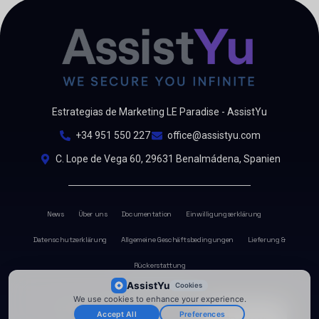
Estrategias de Marketing LE Paradise - AssistYu
+34 951 550 227
office@assistyu.com
C. Lope de Vega 60, 29631 Benalmádena, Spanien
News
Über uns
Documentation
Einwilligungserklärung
Datenschutzerklärung
Allgemeine Geschäftsbedingungen
Lieferung &
Rückerstattung
AssistYu
Cookies
Dashboard
We use cookies to enhance your experience.
Copyright @ 2026
AssistYu
Alle Rechte vorbehalten
Accept All
Preferences