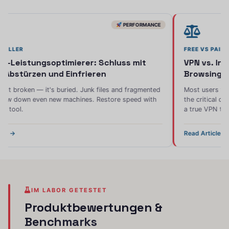
PERFORMANCE
CHNELLER
FREE VS PAID
ws-Leistungsoptimierer: Schluss mit
VPN vs. I
t, Abstürzen und Einfrieren
Browsing" 
isn't broken — it's buried. Junk files and fragmented
Most users th
y slow down even new machines. Restore speed with
the critical 
ted tool.
a true VPN tu
icle →
Read Article 
IM LABOR GETESTET
Produktbewertungen
&
Benchmarks