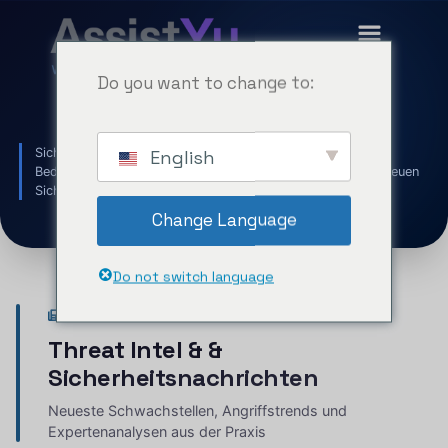
Do you want to change to:
Sicherheit &
News
Sicherheitseinblicke von Experten zu den neuesten
English
Bedrohungen, Datenlecks, Zero-Day-Schwachstellen und neuen
Sicherheitstechnologien — täglich aktualisiert
Change Language
Do not switch language
SICHERHEITS-INSIGHTS
Threat Intel &
&
Sicherheitsnachrichten
Neueste Schwachstellen, Angriffstrends und
Expertenanalysen aus der Praxis