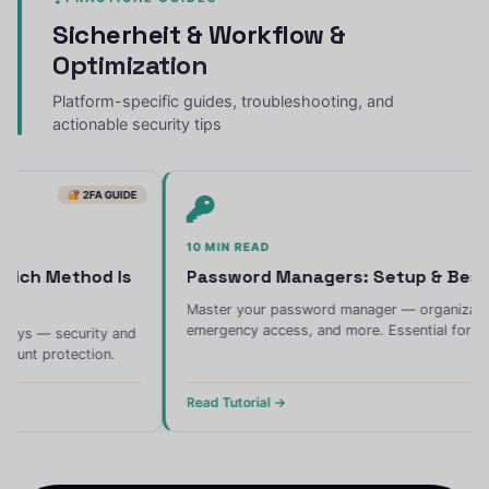
Sicherheit &
Workflow &
Optimization
Platform-specific guides, troubleshooting, and
actionable security tips
IDE
MASTER IT
10 MIN READ
Is
Password Managers: Setup & Best Practices
Master your password manager — organization, sharing,
emergency access, and more. Essential for every device.
and
Read Tutorial →