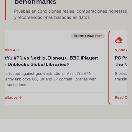
benchmarks
Pruebas en condiciones reales, comparaciones honestas
y recomendaciones basadas en datos
STREAMING TEST
LOCKS ALL
5,000+ 
istYu VPN vs Netflix, Disney+, BBC iPlayer:
PC Pri
ch Unblocks Global Libraries?
the Mo
PNs tested against geo-restrictions. AssistYu VPN
8 privacy
istently unblocks US, UK and JP content libraries with
tracking 
mal speed loss.
resultados →
Read Com