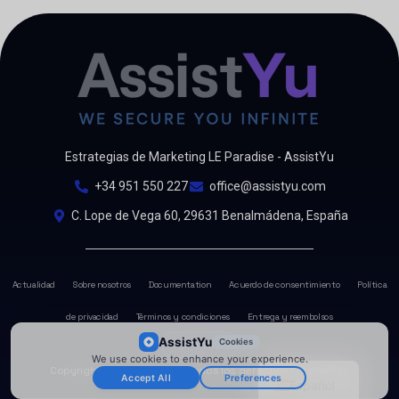
Estrategias de Marketing LE Paradise - AssistYu
+34 951 550 227
office@assistyu.com
C. Lope de Vega 60, 29631 Benalmádena, España
Actualidad
Sobre nosotros
Documentation
Acuerdo de consentimiento
Política
de privacidad
Términos y condiciones
Entrega y reembolsos
AssistYu
Cookies
Panel
We use cookies to enhance your experience.
Copyright @ 2026
AssistYu
Todos los derechos reservados
Accept All
Preferences
Español