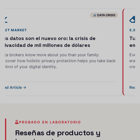
DATA CRISIS
$1.2T MARKET
5,00
Tus datos son el nuevo oro: la crisis de
Tu P
privacidad de mil millones de dólares
emp
Data brokers know more about you than your family.
Every
Discover how holistic privacy protection helps you take back
erase
control of your digital identity.
crede
Read Article →
Read 
PROBADO EN LABORATORIO
Reseñas de productos
y