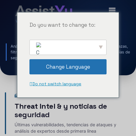
Do you want to change to:
Seguridad &
Actualidad
Análisis de seguridad por expertos sobre las últimas amenazas,
filtraciones de datos, vulnerabilidades zero-day y tecnologías de
seguridad emergentes — actualizado diariamente
Change Language
Do not switch language
CONSEJOS DE SEGURIDAD
Threat Intel &
y noticias de
seguridad
English
Últimas vulnerabilidades, tendencias de ataques y
análisis de expertos desde primera línea