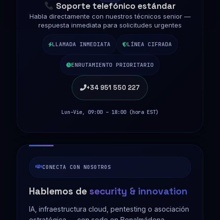
Soporte telefónico estándar
Habla directamente con nuestros técnicos senior —
respuesta inmediata para solicitudes urgentes
LLAMADA INMEDIATA
LÍNEA CIFRADA
ENRUTAMIENTO PRIORITARIO
+34 951 550 227
Lun–Vie, 09:00 – 18:00 (hora EST)
CONECTA CON NOSOTROS
Hablemos de
security & innovation
IA, infraestructura cloud, pentesting o asociación
estratégica — con sede en Benalmádena.