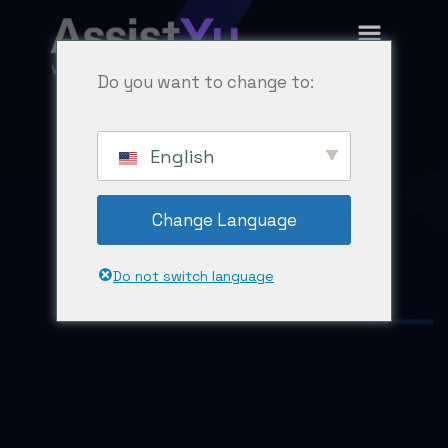
Do you want to change to:
English
Change Language
Do not switch language