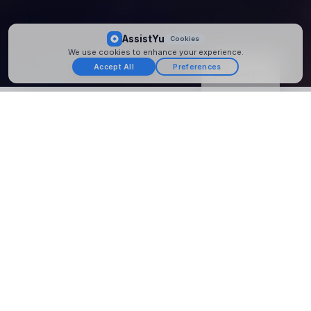
AssistYu
Cookies
We use cookies to enhance your experience.
Accept All
Preferences
Español
ABOUT ASSISTYU
We secure your
IoT environment
,
end to end.
AssistYu is a trusted technology partner founded by
cybersecurity and internet software experts. We deliver
reliable AI, cloud, and cybersecurity solutions that help
individuals and organizations succeed in their digital
transformation.