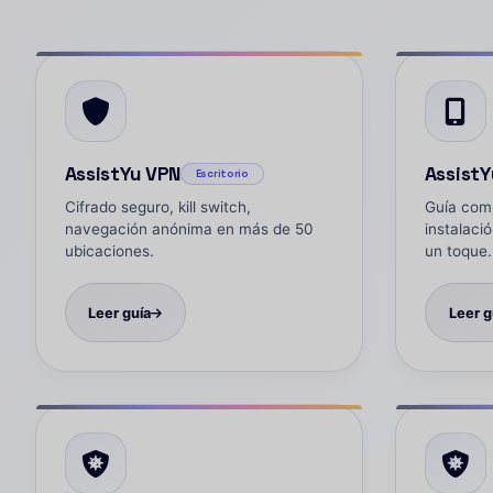
AssistYu VPN
AssistY
Escritorio
Cifrado seguro, kill switch,
Guía comp
navegación anónima en más de 50
instalaci
ubicaciones.
un toque.
Leer guía
Leer g