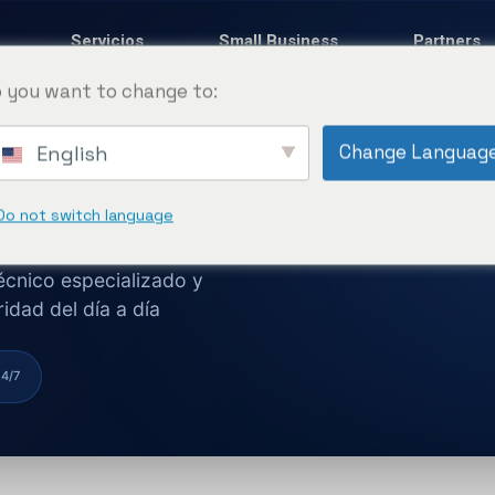
Servicios
Small Business
Partners
 you want to change to:
Change Languag
English
as
Do not switch language
écnico especializado y
idad del día a día
24/7