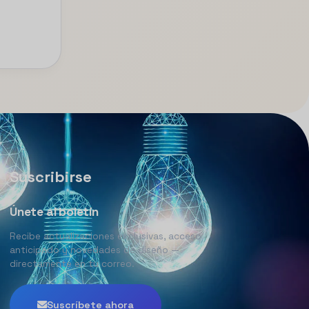
Suscribirse
Únete al boletín
Recibe actualizaciones exclusivas, acceso
anticipado y novedades de diseño —
directamente en tu correo.
Suscríbete ahora