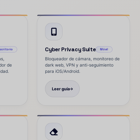
Cyber Privacy Suite
scritorio
Móvil
as,
Bloqueador de cámara, monitoreo de
dor de
dark web, VPN y anti-seguimiento
idad.
para iOS/Android.
Leer guía