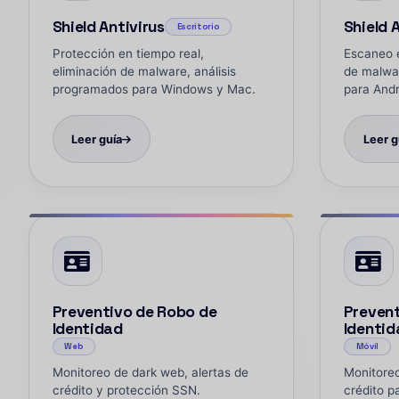
Shield Antivirus
Shield 
Escritorio
Protección en tiempo real,
Escaneo e
eliminación de malware, análisis
de malwar
programados para Windows y Mac.
para Andr
Leer guía
Leer g
Preventivo de Robo de
Prevent
Identidad
Identid
Web
Móvil
Monitoreo de dark web, alertas de
Monitoreo
crédito y protección SSN.
crédito p