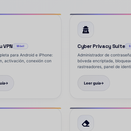
u VPN
Cyber Privacy Suite
Móvil
E
leta para Android e iPhone:
Administrador de contraseñ
ón, activación, conexión con
bóveda encriptada, bloquea
rastreadores, panel de ident
uía
Leer guía