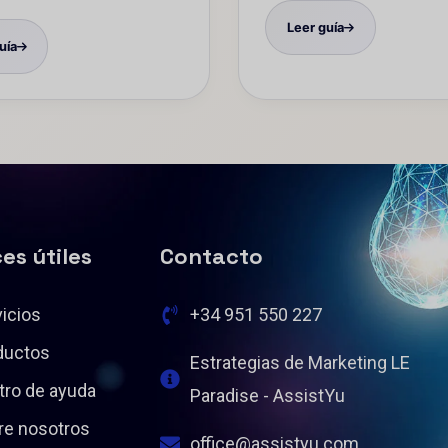
Leer guía
uía
es útiles
Contacto
icios
+34 951 550 227
ductos
Estrategias de Marketing LE
tro de ayuda
Paradise - AssistYu
re nosotros
office@assistyu.com