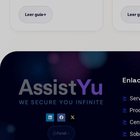
Leer guía
Leer g
Enlac
Serv
Pro
Cen
Panel
Sob