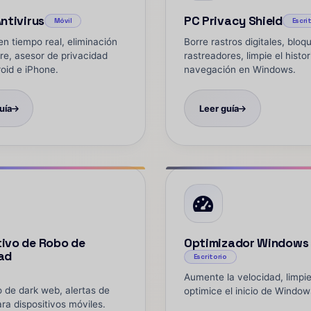
Antivirus
PC Privacy Shield
Móvil
Escri
n tiempo real, eliminación
Borre rastros digitales, bloq
e, asesor de privacidad
rastreadores, limpie el histor
oid e iPhone.
navegación en Windows.
uía
Leer guía
ivo de Robo de
Optimizador Windows
ad
Escritorio
Aumente la velocidad, limpi
 de dark web, alertas de
optimice el inicio de Window
ara dispositivos móviles.