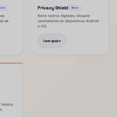
Privacy Shield
torio
Móvil
uee
Borre rastros digitales, bloquee
ial de
rastreadores en dispositivos Android
e iOS.
Leer guía
e basura,
s.