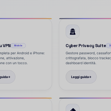
u VPN
Cyber Privacy Suite
Mobile
D
pleta per Android e iPhone:
Gestore password, cassafor
one, attivazione,
crittografata, blocco tracker
one con un tocco.
dashboard identità.
guida
Leggi guida