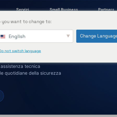
Servizi
Small Business
Partners
 you want to change to:
Change Languag
English
de
Do not switch language
assistenza tecnica
de quotidiane della sicurezza