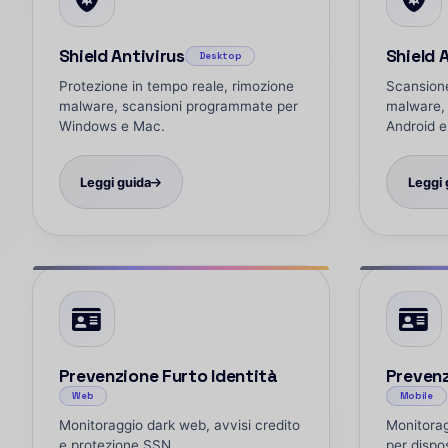
Shield Antivirus
Shield 
Desktop
Protezione in tempo reale, rimozione
Scansione
malware, scansioni programmate per
malware, 
Windows e Mac.
Android e
Leggi guida
Leggi 
Prevenzione Furto Identità
Prevenz
Web
Mobile
Monitoraggio dark web, avvisi credito
Monitorag
e protezione SSN.
per dispos