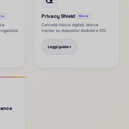
Privacy Shield
top
Mobile
cca
Cancella tracce digitali, blocca
avigazione
tracker su dispositivi Android e iOS.
Leggi guida
mance
e