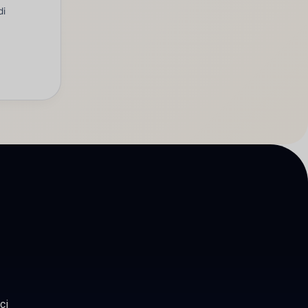
di
ci