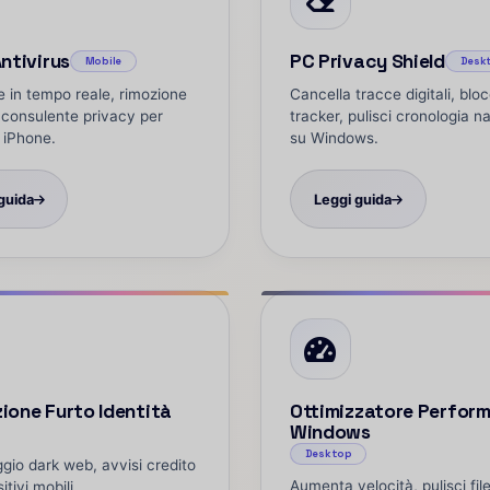
Antivirus
PC Privacy Shield
Mobile
Desk
 in tempo reale, rimozione
Cancella tracce digitali, blo
consulente privacy per
tracker, pulisci cronologia n
 iPhone.
su Windows.
guida
Leggi guida
ione Furto Identità
Ottimizzatore Perfor
Windows
Desktop
gio dark web, avvisi credito
Aumenta velocità, pulisci fil
itivi mobili.