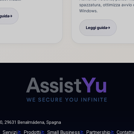
spazzatura, ottimizza avvio 
Windows.
guida
Leggi guida
60, 29631 Benalmádena, Spagna
Servizi
Prodotti
Small Business
Partnership
Contatta